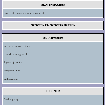
SLOTENMAKERS
Oplegslot vervangen voor insteekslot
SPORTEN EN SPORTARTIKELEN
STARTPAGINA
Interwens.macrocenter.nl
Overzicht.missgien.nl
Pages.mijnzooi.nl
Startpaginaz.be
Linkcorner.nl
TECHNIEK
Dredge pump