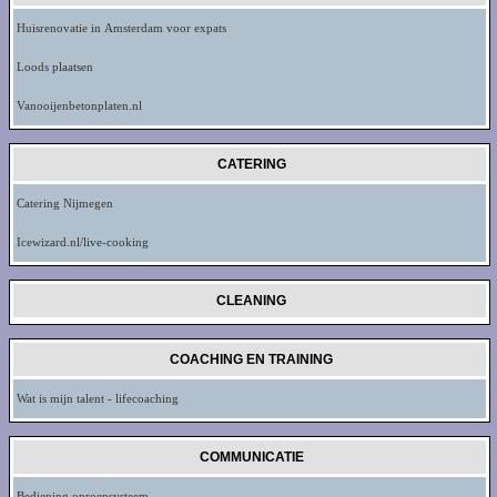
Huisrenovatie in Amsterdam voor expats
Loods plaatsen
Vanooijenbetonplaten.nl
CATERING
Catering Nijmegen
Icewizard.nl/live-cooking
CLEANING
COACHING EN TRAINING
Wat is mijn talent - lifecoaching
COMMUNICATIE
Bediening oproepsysteem