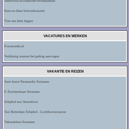
Alterwood.nl/composiet-terrasplanken
Kant-en-klare brievenbusunits
Tuin aan laten leggen
VACATURES EN WERKEN
Fourmonths.nl
Verklaring omtrent het gedrag aanvragen
VAKANTIE EN REIZEN
Auto huren Paramaribo Suriname
E-Toeristenkaart Suriname
Schiphol taxi Amersfoort
Taxi Rotterdam Schiphol - Luchthavenexpress
Vakantiehuis Suriname